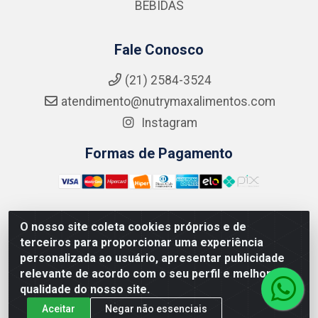
BEBIDAS
Fale Conosco
(21) 2584-3524
atendimento@nutrymaxalimentos.com
Instagram
Formas de Pagamento
O nosso site coleta cookies próprios e de
NUTRY MAX COMÉRCIO DE PRODUTOS ALIMENTICIOS
terceiros para proporcionar uma experiência
LTDA - RUA DO FEIJÃO, 721 PENHA CIRCULAR/RJ -
personalizada ao usuário, apresentar publicidade
CNPJ: 15.796.122/0001-03
relevante de acordo com o seu perfil e melhorar a
qualidade do nosso site.
Aceitar
Negar não essenciais