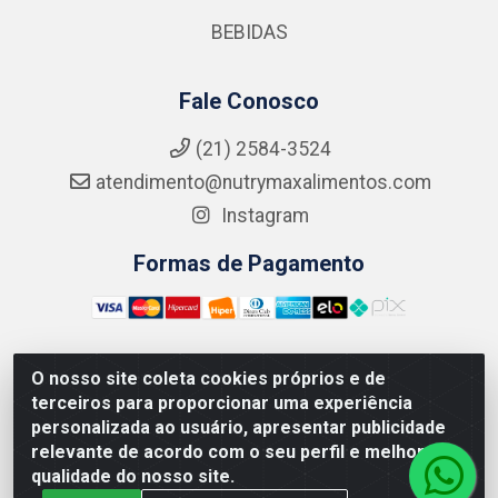
BEBIDAS
Fale Conosco
(21) 2584-3524
atendimento@nutrymaxalimentos.com
Instagram
Formas de Pagamento
O nosso site coleta cookies próprios e de
NUTRY MAX COMÉRCIO DE PRODUTOS ALIMENTICIOS
terceiros para proporcionar uma experiência
LTDA - RUA DO FEIJÃO, 721 PENHA CIRCULAR/RJ -
personalizada ao usuário, apresentar publicidade
CNPJ: 15.796.122/0001-03
relevante de acordo com o seu perfil e melhorar a
qualidade do nosso site.