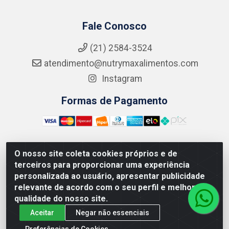
Fale Conosco
(21) 2584-3524
atendimento@nutrymaxalimentos.com
Instagram
Formas de Pagamento
O nosso site coleta cookies próprios e de
NUTRY MAX COMÉRCIO DE PRODUTOS ALIMENTICIOS
terceiros para proporcionar uma experiência
LTDA - RUA DO FEIJÃO, 721 PENHA CIRCULAR/RJ -
personalizada ao usuário, apresentar publicidade
CNPJ: 15.796.122/0001-03
relevante de acordo com o seu perfil e melhorar a
qualidade do nosso site.
Aceitar
Negar não essenciais
Preferências de Cookies