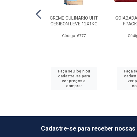
NA SOL ABACAXI
CREME CULINARIO UHT
GOIABADA
36X20G
CESIBON LEVE 12X1KG
F.PAC
ódigo: 6265
Código: 6777
Códi
 seu login ou
Faça seu login ou
Faça se
astre-se para
cadastre-se para
cadast
er preços e
ver preços e
ver 
comprar
comprar
co
Cadastre-se para receber nossas 