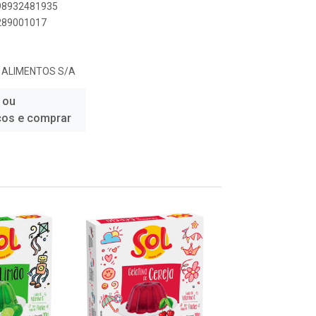
898932481935
6289001017
 ALIMENTOS S/A
 ou
ços e comprar