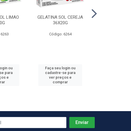
OL LIMAO
GELATINA SOL CEREJA
GELATINA SOL 
0G
36X20G
36X20G
 6263
Código: 6264
Código: 62
login ou
Faça seu login ou
Faça seu log
se para
cadastre-se para
cadastre-se 
ços e
ver preços e
ver preços
rar
comprar
comprar