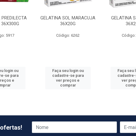
 PREDILECTA
GELATINA SOL MARACUJA
GELATINA S
K 36X300G
36X20G
36X2
go: 5917
Código: 6262
Código:
u login ou
Faça seu login ou
Faça seu 
re-se para
cadastre-se para
cadastre-
preços e
ver preços e
ver pre
mprar
comprar
comp
ofertas!