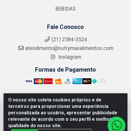
BEBIDAS
Fale Conosco
(21) 2584-3524
atendimento@nutrymaxalimentos.com
Instagram
Formas de Pagamento
O nosso site coleta cookies próprios e de
NUTRY MAX COMÉRCIO DE PRODUTOS ALIMENTICIOS
terceiros para proporcionar uma experiência
LTDA - RUA DO FEIJÃO, 721 PENHA CIRCULAR/RJ -
personalizada ao usuário, apresentar publicidade
CNPJ: 15.796.122/0001-03
relevante de acordo com o seu perfil e melhorar a
qualidade do nosso site.