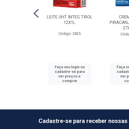
JO MUSSARELA
LEITE UHT INTEG TIROL
CREM
AL 6PC +-4KG
12X1L
PIRACAN
27
ódigo: 709
Código: 2825
Códi
o de peso variável
 seu login ou
Faça seu login ou
Faça se
astre-se para
cadastre-se para
cadast
er preços e
ver preços e
ver 
comprar
comprar
co
Cadastre-se para receber nossas 