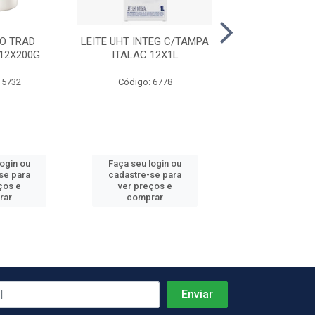
O TRAD
LEITE UHT INTEG C/TAMPA
QUEIJO MUSS
12X200G
ITALAC 12X1L
LITORAL 6PC
 5732
Código: 6778
Código: 7
Produto de peso
login ou
Faça seu login ou
Faça seu log
se para
cadastre-se para
cadastre-se 
ços e
ver preços e
ver preços
rar
comprar
comprar