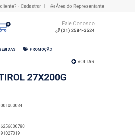
|
cliente? - Cadastrar
Área do Representante
Fale Conosco
0
(21) 2584-3524
BEBIDAS
PROMOÇÃO
VOLTAR
TIROL 27X200G
00001000034
896256600780
6591027019