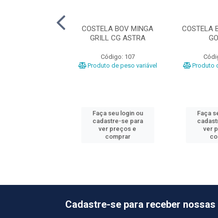
LA BOV JANELA
COSTELA BOV MINGA
COSTELA 
CG FRIGOMARCA
GRILL CG ASTRA
GO
ódigo: 9795
Código: 107
Códi
o de peso variável
Produto de peso variável
Produto d
 seu login ou
Faça seu login ou
Faça se
astre-se para
cadastre-se para
cadast
er preços e
ver preços e
ver 
comprar
comprar
co
Cadastre-se para receber nossas 