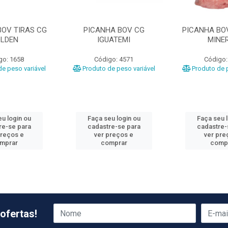
BOV TIRAS CG
PICANHA BOV CG
PICANHA BOV
LDEN
IGUATEMI
MINE
go: 1658
Código: 4571
Código:
e peso variável
Produto de peso variável
Produto de p
u login ou
Faça seu login ou
Faça seu 
re-se para
cadastre-se para
cadastre-
preços e
ver preços e
ver pre
mprar
comprar
comp
ofertas!