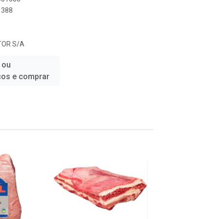
1388
TOR S/A
 ou
ços e comprar