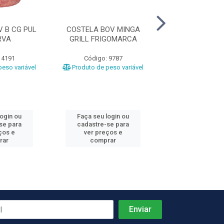
 B CG PUL
COSTELA BOV MINGA
COSTELA BOV 
RVA
GRILL FRIGOMARCA
GRILL CG FRI
 4191
Código: 9787
Código: 97
eso variável
Produto de peso variável
Produto de peso
login ou
Faça seu login ou
Faça seu log
se para
cadastre-se para
cadastre-se 
ços e
ver preços e
ver preços
rar
comprar
comprar