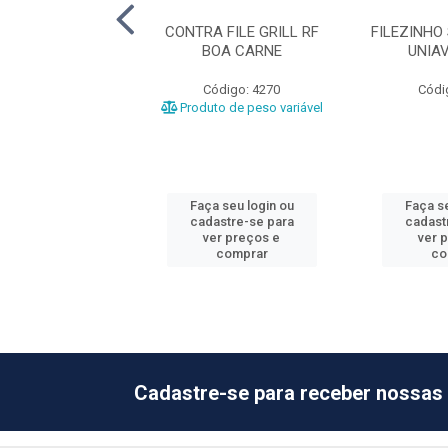
O RF BOA CARNE
CONTRA FILE GRILL RF
FILEZINHO
BOA CARNE
UNIA
ódigo: 4292
Código: 4270
Códi
o de peso variável
Produto de peso variável
 seu login ou
Faça seu login ou
Faça se
astre-se para
cadastre-se para
cadast
er preços e
ver preços e
ver 
comprar
comprar
co
Cadastre-se para receber nossas 