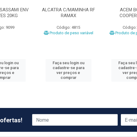
 SASSAMI ENV
ALCATRA C/MAMINHA RF
ACEM B
VES 20KG
RAMAX
COOPER
go: 9099
Código: 4815
Código:
Produto de peso variável
Produto de p
u login ou
Faça seu login ou
Faça seu 
re-se para
cadastre-se para
cadastre-
preços e
ver preços e
ver pre
mprar
comprar
comp
ofertas!