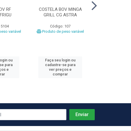
OV RF
COSTELA BOV MINGA
LAGARTO RF BO
FRIGU
GRILL CG ASTRA
 5104
Código: 107
Código: 42
eso variável
Produto de peso variável
Produto de peso
login ou
Faça seu login ou
Faça seu log
se para
cadastre-se para
cadastre-se 
ços e
ver preços e
ver preços
rar
comprar
comprar