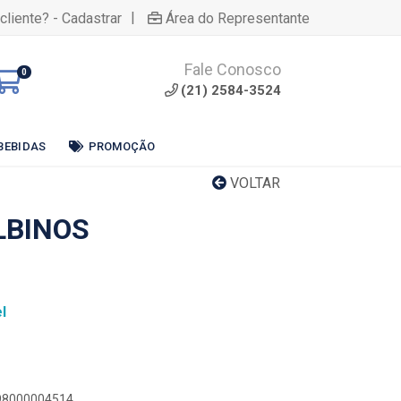
|
cliente? - Cadastrar
Área do Representante
Fale Conosco
0
(21) 2584-3524
BEBIDAS
PROMOÇÃO
VOLTAR
LBINOS
l
898000004514