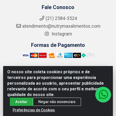
Fale Conosco
(21) 2584-3524
atendimento@nutrymaxalimentos.com
Instagram
Formas de Pagamento
O nosso site coleta cookies próprios e de
NUTRY MAX COMÉRCIO DE PRODUTOS ALIMENTICIOS
terceiros para proporcionar uma experiência
LTDA - RUA DO FEIJÃO, 721 PENHA CIRCULAR/RJ -
personalizada ao usuário, apresentar publicidade
CNPJ: 15.796.122/0001-03
relevante de acordo com o seu perfil e melhorar a
qualidade do nosso site.
Aceitar
Negar não essenciais
Preferências de Cookies