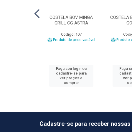
LA BOV JANELA
COSTELA BOV MINGA
COSTELA 
CG FRIGOMARCA
GRILL CG ASTRA
GO
ódigo: 9795
Código: 107
Códi
o de peso variável
Produto de peso variável
Produto d
 seu login ou
Faça seu login ou
Faça se
astre-se para
cadastre-se para
cadast
er preços e
ver preços e
ver 
comprar
comprar
co
Cadastre-se para receber nossas 