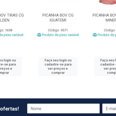
BOV TIRAS CG
PICANHA BOV CG
PICANHA BOV
LDEN
IGUATEMI
MINE
go: 1658
Código: 4571
Código:
e peso variável
Produto de peso variável
Produto de p
u login ou
Faça seu login ou
Faça seu 
re-se para
cadastre-se para
cadastre-
preços e
ver preços e
ver pre
mprar
comprar
comp
ofertas!