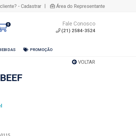
|
cliente? - Cadastrar
Área do Representante
Fale Conosco
0
(21) 2584-3524
BEBIDAS
PROMOÇÃO
VOLTAR
OBEEF
l
260115