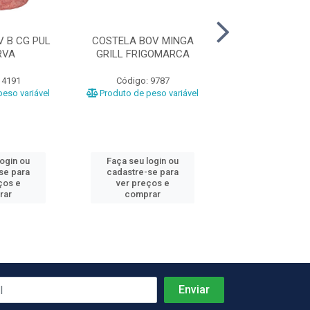
 B CG PUL
COSTELA BOV MINGA
COSTELA BOV 
RVA
GRILL FRIGOMARCA
GRILL CG FRI
 4191
Código: 9787
Código: 97
eso variável
Produto de peso variável
Produto de peso
login ou
Faça seu login ou
Faça seu log
se para
cadastre-se para
cadastre-se 
ços e
ver preços e
ver preços
rar
comprar
comprar