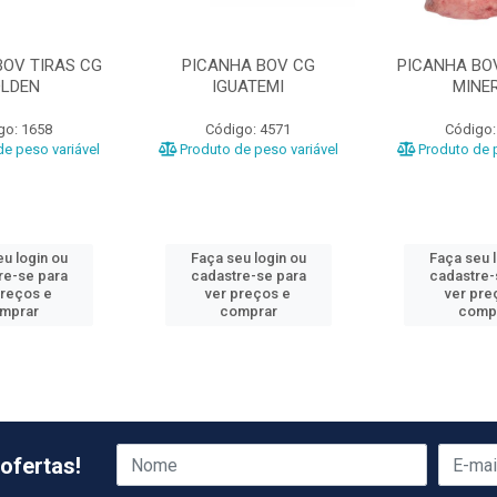
BOV TIRAS CG
PICANHA BOV CG
PICANHA BOV
LDEN
IGUATEMI
MINE
go: 1658
Código: 4571
Código:
e peso variável
Produto de peso variável
Produto de p
u login ou
Faça seu login ou
Faça seu 
re-se para
cadastre-se para
cadastre-
preços e
ver preços e
ver pre
mprar
comprar
comp
ofertas!