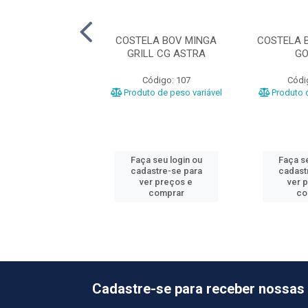
LA BOV JANELA
COSTELA BOV MINGA
COSTELA 
CG FRIGOMARCA
GRILL CG ASTRA
GO
ódigo: 9795
Código: 107
Códi
o de peso variável
Produto de peso variável
Produto d
 seu login ou
Faça seu login ou
Faça se
astre-se para
cadastre-se para
cadast
er preços e
ver preços e
ver 
comprar
comprar
co
Cadastre-se para receber nossas 