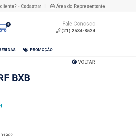
|
cliente? - Cadastrar
Área do Representante
Fale Conosco
0
(21) 2584-3524
BEBIDAS
PROMOÇÃO
VOLTAR
RF BXB
l
0001962