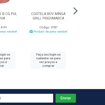
 B CG PUL
COSTELA BOV MINGA
COSTELA BOV 
RVA
GRILL FRIGOMARCA
GRILL CG FRI
 4191
Código: 9787
Código: 97
eso variável
Produto de peso variável
Produto de peso
login ou
Faça seu login ou
Faça seu log
se para
cadastre-se para
cadastre-se 
ços e
ver preços e
ver preços
rar
comprar
comprar