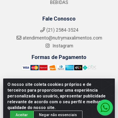
BEBIDAS
Fale Conosco
(21) 2584-3524
atendimento@nutrymaxalimentos.com
Instagram
Formas de Pagamento
O nosso site coleta cookies próprios e de
NUTRY MAX COMÉRCIO DE PRODUTOS ALIMENTICIOS
terceiros para proporcionar uma experiência
LTDA - RUA DO FEIJÃO, 721 PENHA CIRCULAR/RJ -
personalizada ao usuário, apresentar publicidade
CNPJ: 15.796.122/0001-03
relevante de acordo com o seu perfil e melhorar a
qualidade do nosso site.
Aceitar
Negar não essenciais