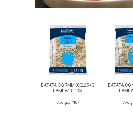
 9MM 6X2,5KG
BATATA CG 7MM 8X2,25KG
BATATA CG 
 LAMBWEST
LAMBWESTON
LAMB
o: 9035
Código: 7187
Códig