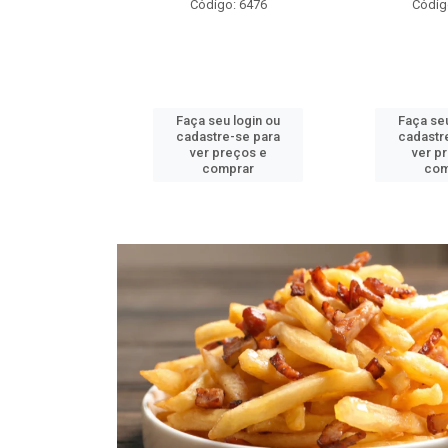
igo: 6476
Código: 6484
Códi
seu login ou
Faça seu login ou
Faça s
tre-se para
cadastre-se para
cadast
 preços e
ver preços e
ver 
omprar
comprar
c