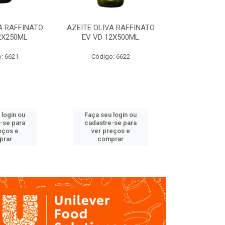
A RAFFINATO
AZEITE OLIVA RAFFINATO
AZEITE OLIV
2X250ML
EV VD 12X500ML
EV PET
: 6621
Código: 6622
Código
 login ou
Faça seu login ou
Faça seu 
-se para
cadastre-se para
cadastre
eços e
ver preços e
ver pr
prar
comprar
comp