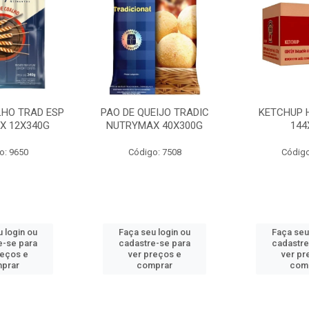
LHO TRAD ESP
PAO DE QUEIJO TRADIC
KETCHUP 
X 12X340G
NUTRYMAX 40X300G
144
o: 9650
Código: 7508
Código
 login ou
Faça seu login ou
Faça seu
e-se para
cadastre-se para
cadastre
reços e
ver preços e
ver pr
prar
comprar
com