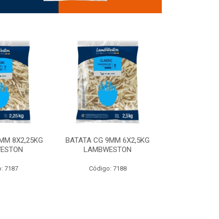
MM 8X2,25KG
BATATA CG 9MM 6X2,5KG
BATATA CG 9
ESTON
LAMBWESTON
STEALTH 
: 7187
Código: 7188
Código