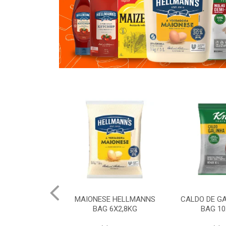
E HELLMANNS
CALDO DE GALINHA KNORR
CALDO DE
 6X2,8KG
BAG 10X1,01KG
BAG 