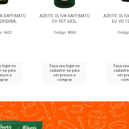
VA RAFFINATO
AZEITE OLIVA RAFFINATO
AZEITE OLIV
12X500ML
EV PET 6X2L
EV VD 1
o: 6622
Código: 8060
Código
 login ou
Faça seu login ou
Faça seu
e-se para
cadastre-se para
cadastre
reços e
ver preços e
ver pr
prar
comprar
com