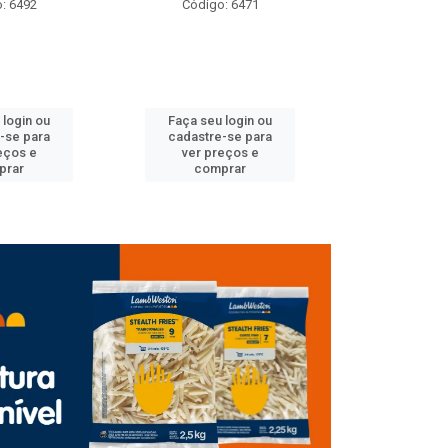
go: 6471
Código: 6489
Códig
u login ou
Faça seu login ou
Faça se
re-se para
cadastre-se para
cadastr
preços e
ver preços e
ver p
mprar
comprar
co