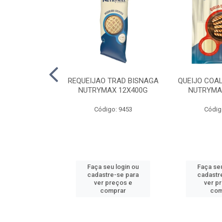
 SUINA EDER
REQUEIJAO TRAD BISNAGA
QUEIJO COA
X5KG
NUTRYMAX 12X400G
NUTRYMA
o: 2270
Código: 9453
Códig
u login ou
Faça seu login ou
Faça seu
e-se para
cadastre-se para
cadastr
reços e
ver preços e
ver p
mprar
comprar
com