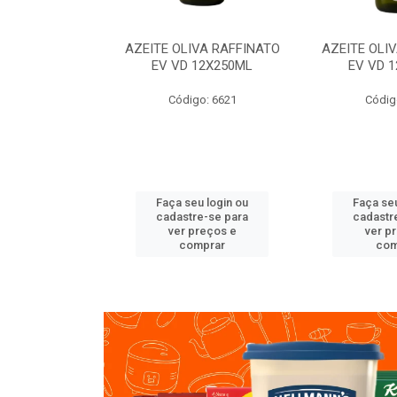
VA RAFFINATO
AZEITE OLIVA RAFFINATO
AZEITE OLI
ET 6X2L
EV VD 12X250ML
EV VD 
o: 8060
Código: 6621
Códig
u login ou
Faça seu login ou
Faça seu
e-se para
cadastre-se para
cadastr
reços e
ver preços e
ver p
mprar
comprar
com