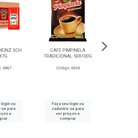
HEINZ SCH
CAFE PIMPINELA
MAIONESE 
X7G
TRADICIONAL 50X100G
DOYPACK
: 6867
Código: 6654
Código
 login ou
Faça seu login ou
Faça seu 
-se para
cadastre-se para
cadastre
eços e
ver preços e
ver pr
prar
comprar
comp