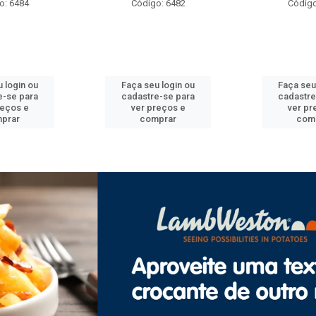
go: 6482
Código: 6492
Códi
eu login ou
Faça seu login ou
Faça se
re-se para
cadastre-se para
cadast
preços e
ver preços e
ver 
omprar
comprar
co