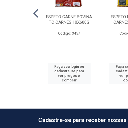
COSTELA BOVINA
ESPETO CARNE BOVINA
ESPETO
RNES 10X600G
TC CARNES 10X600G
CARNE
ódigo: 3461
Código: 3457
Códi
 seu login ou
Faça seu login ou
Faça se
astre-se para
cadastre-se para
cadast
er preços e
ver preços e
ver 
comprar
comprar
co
Cadastre-se para receber nossas 