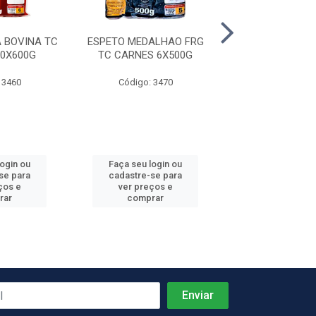
 BOVINA TC
ESPETO MEDALHAO FRG
ESPETO COSTEL
0X600G
TC CARNES 6X500G
TC CARNES 1
 3460
Código: 3470
Código: 34
login ou
Faça seu login ou
Faça seu log
se para
cadastre-se para
cadastre-se 
ços e
ver preços e
ver preços
rar
comprar
comprar