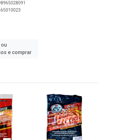
898965028091
3465010023
 ou
ços e comprar