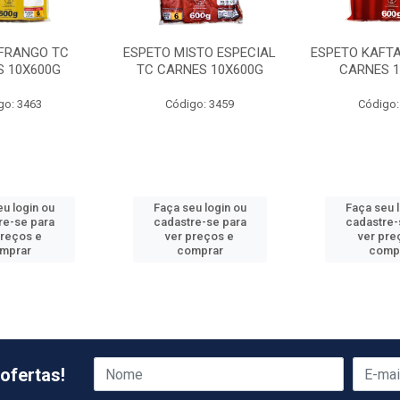
 FRANGO TC
ESPETO MISTO ESPECIAL
ESPETO KAFTA
S 10X600G
TC CARNES 10X600G
CARNES 1
go: 3463
Código: 3459
Código:
u login ou
Faça seu login ou
Faça seu 
re-se para
cadastre-se para
cadastre-
preços e
ver preços e
ver pre
mprar
comprar
comp
ofertas!