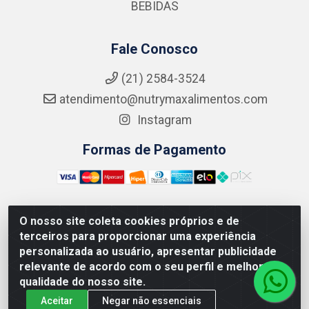
BEBIDAS
Fale Conosco
(21) 2584-3524
atendimento@nutrymaxalimentos.com
Instagram
Formas de Pagamento
O nosso site coleta cookies próprios e de
NUTRY MAX COMÉRCIO DE PRODUTOS ALIMENTICIOS
terceiros para proporcionar uma experiência
LTDA - RUA DO FEIJÃO, 721 PENHA CIRCULAR/RJ -
personalizada ao usuário, apresentar publicidade
CNPJ: 15.796.122/0001-03
relevante de acordo com o seu perfil e melhorar a
qualidade do nosso site.
Aceitar
Negar não essenciais