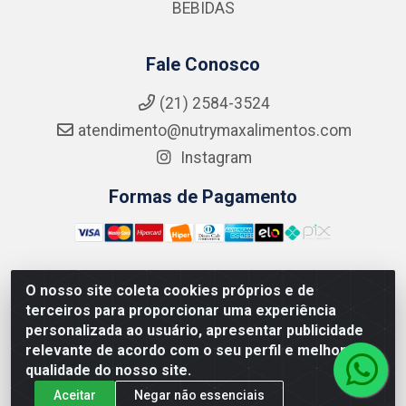
BEBIDAS
Fale Conosco
(21) 2584-3524
atendimento@nutrymaxalimentos.com
Instagram
Formas de Pagamento
O nosso site coleta cookies próprios e de
NUTRY MAX COMÉRCIO DE PRODUTOS ALIMENTICIOS
terceiros para proporcionar uma experiência
LTDA - RUA DO FEIJÃO, 721 PENHA CIRCULAR/RJ -
personalizada ao usuário, apresentar publicidade
CNPJ: 15.796.122/0001-03
relevante de acordo com o seu perfil e melhorar a
qualidade do nosso site.
Aceitar
Negar não essenciais