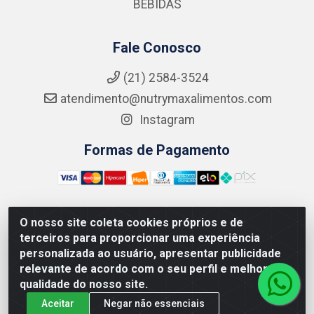
BEBIDAS
Fale Conosco
(21) 2584-3524
atendimento@nutrymaxalimentos.com
Instagram
Formas de Pagamento
O nosso site coleta cookies próprios e de
NUTRY MAX COMÉRCIO DE PRODUTOS ALIMENTICIOS
terceiros para proporcionar uma experiência
LTDA - RUA DO FEIJÃO, 721 PENHA CIRCULAR/RJ -
personalizada ao usuário, apresentar publicidade
CNPJ: 15.796.122/0001-03
relevante de acordo com o seu perfil e melhorar a
qualidade do nosso site.
Aceitar
Negar não essenciais