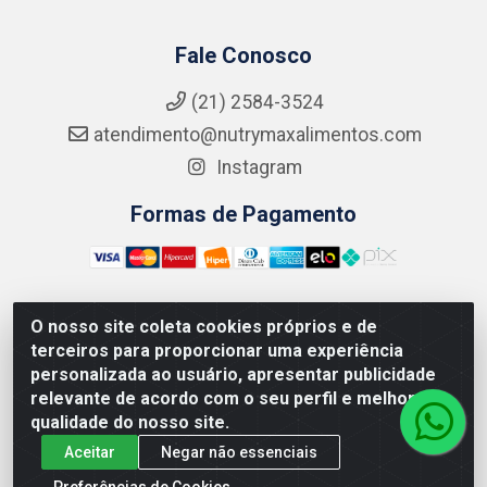
Fale Conosco
(21) 2584-3524
atendimento@nutrymaxalimentos.com
Instagram
Formas de Pagamento
O nosso site coleta cookies próprios e de
NUTRY MAX COMÉRCIO DE PRODUTOS ALIMENTICIOS
terceiros para proporcionar uma experiência
LTDA - RUA DO FEIJÃO, 721 PENHA CIRCULAR/RJ -
personalizada ao usuário, apresentar publicidade
CNPJ: 15.796.122/0001-03
relevante de acordo com o seu perfil e melhorar a
qualidade do nosso site.
Aceitar
Negar não essenciais
Preferências de Cookies