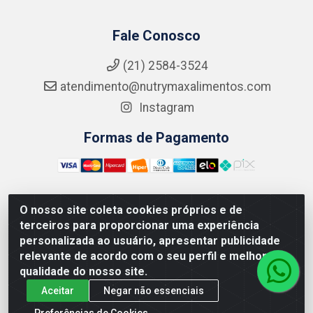
Fale Conosco
(21) 2584-3524
atendimento@nutrymaxalimentos.com
Instagram
Formas de Pagamento
O nosso site coleta cookies próprios e de
NUTRY MAX COMÉRCIO DE PRODUTOS ALIMENTICIOS
terceiros para proporcionar uma experiência
LTDA - RUA DO FEIJÃO, 721 PENHA CIRCULAR/RJ -
personalizada ao usuário, apresentar publicidade
CNPJ: 15.796.122/0001-03
relevante de acordo com o seu perfil e melhorar a
qualidade do nosso site.
Aceitar
Negar não essenciais
Preferências de Cookies