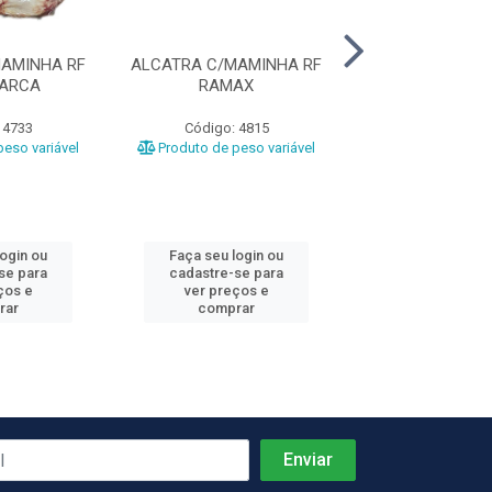
AMINHA RF
ALCATRA C/MAMINHA RF
ACEM BOV
MARCA
RAMAX
COOPERFR
 4733
Código: 4815
Código: 51
eso variável
Produto de peso variável
Produto de peso
login ou
Faça seu login ou
Faça seu log
se para
cadastre-se para
cadastre-se 
ços e
ver preços e
ver preços
rar
comprar
comprar