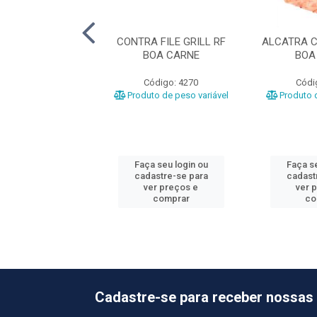
EM BOV RF
CONTRA FILE GRILL RF
ALCATRA C
OPERFRIGU
BOA CARNE
BOA
ódigo: 5104
Código: 4270
Códi
o de peso variável
Produto de peso variável
Produto d
 seu login ou
Faça seu login ou
Faça se
astre-se para
cadastre-se para
cadast
er preços e
ver preços e
ver 
comprar
comprar
co
Cadastre-se para receber nossas 