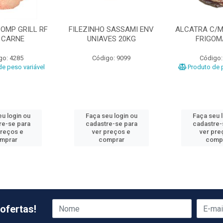
OMP GRILL RF
FILEZINHO SASSAMI ENV
ALCATRA C/M
 CARNE
UNIAVES 20KG
FRIGO
go: 4285
Código: 9099
Código:
e peso variável
Produto de p
u login ou
Faça seu login ou
Faça seu 
re-se para
cadastre-se para
cadastre-
preços e
ver preços e
ver pre
mprar
comprar
comp
ofertas!