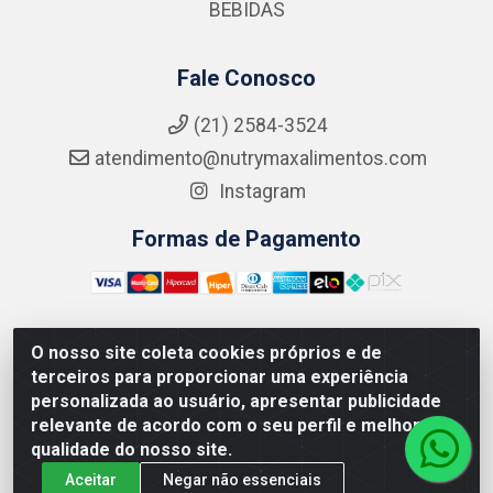
BEBIDAS
Fale Conosco
(21) 2584-3524
atendimento@nutrymaxalimentos.com
Instagram
Formas de Pagamento
O nosso site coleta cookies próprios e de
NUTRY MAX COMÉRCIO DE PRODUTOS ALIMENTICIOS
terceiros para proporcionar uma experiência
LTDA - RUA DO FEIJÃO, 721 PENHA CIRCULAR/RJ -
personalizada ao usuário, apresentar publicidade
CNPJ: 15.796.122/0001-03
relevante de acordo com o seu perfil e melhorar a
qualidade do nosso site.
Aceitar
Negar não essenciais