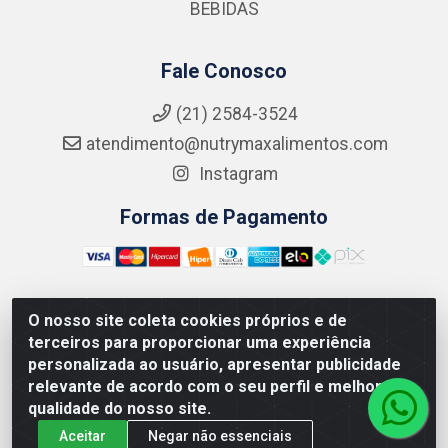
BEBIDAS
Fale Conosco
(21) 2584-3524
atendimento@nutrymaxalimentos.com
Instagram
Formas de Pagamento
O nosso site coleta cookies próprios e de
NUTRY MAX COMÉRCIO DE PRODUTOS ALIMENTICIOS
terceiros para proporcionar uma experiência
LTDA - RUA DO FEIJÃO, 721 PENHA CIRCULAR/RJ -
personalizada ao usuário, apresentar publicidade
CNPJ: 15.796.122/0001-03
relevante de acordo com o seu perfil e melhorar a
qualidade do nosso site.
Aceitar
Negar não essenciais