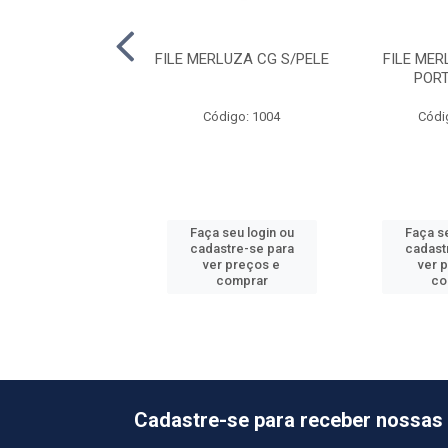
ERLUZA CG ITF
FILE MERLUZA CG S/PELE
FILE MER
EXUS 20 KG
POR
ódigo: 1622
Código: 1004
Códi
 seu login ou
Faça seu login ou
Faça se
astre-se para
cadastre-se para
cadast
er preços e
ver preços e
ver 
comprar
comprar
co
Cadastre-se para receber nossas 