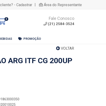
|
cliente? - Cadastrar
Área do Representante
Fale Conosco
0
(21) 2584-3524
BEBIDAS
PROMOÇÃO
VOLTAR
O ARG ITF CG 200UP
791863000350
3920010025