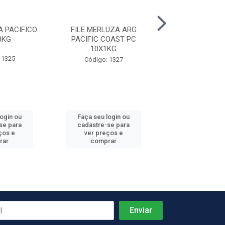
A PACIFICO
FILE MERLUZA ARG
FILE MERLUZA
0KG
PACIFIC COAST PC
FLEXUS 20
10X1KG
 1325
Código: 16
Código: 1327
login ou
Faça seu login ou
Faça seu log
se para
cadastre-se para
cadastre-se 
ços e
ver preços e
ver preços
rar
comprar
comprar