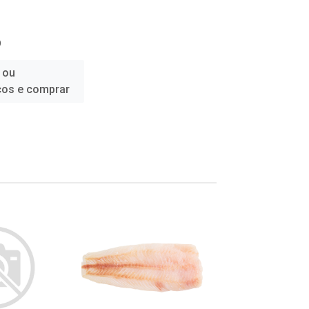
O
 ou
ços e comprar