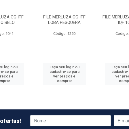
LUZA CG ITF
FILE MERLUZA CG ITF
FILE MERLUZ
TO BELO
LOBA PESQUERA
IQF 1
go: 1041
Código: 1250
Código:
u login ou
Faça seu login ou
Faça seu 
re-se para
cadastre-se para
cadastre-
preços e
ver preços e
ver pre
mprar
comprar
comp
ofertas!