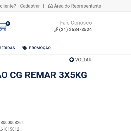
|
cliente? - Cadastrar
Área do Representante
Fale Conosco
0
(21) 2584-3524
BEBIDAS
PROMOÇÃO
VOLTAR
AO CG REMAR 3X5KG
898000008261
8261015012