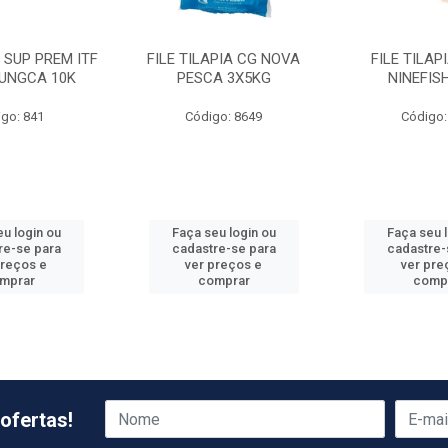
 SUP PREM ITF
FILE TILAPIA CG NOVA
FILE TILAP
HUNGCA 10K
PESCA 3X5KG
NINEFIS
go: 841
Código: 8649
Código:
u login ou
Faça seu login ou
Faça seu 
re-se para
cadastre-se para
cadastre-
preços e
ver preços e
ver pre
mprar
comprar
comp
ofertas!