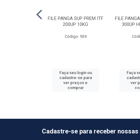
 DESC 7BARBAS
FILE PANGA SUP PREM ITF
FILE PANGA
/500 7X2KG
200UP 10KG
300UP 
ódigo: 2289
Código: 934
Códi
 seu login ou
Faça seu login ou
Faça se
astre-se para
cadastre-se para
cadast
er preços e
ver preços e
ver 
comprar
comprar
co
Cadastre-se para receber nossas 