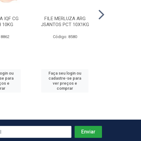
IA IQF CG
FILE MERLUZA ARG
CAMARAO DESC
H 10KG
JSANTOS PCT 10X1KG
300/500 7
 8862
Código: 8580
Código: 22
login ou
Faça seu login ou
Faça seu log
se para
cadastre-se para
cadastre-se 
ços e
ver preços e
ver preços
rar
comprar
comprar