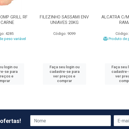
OMP GRILL RF
FILEZINHO SASSAMI ENV
ALCATRA C/M
 CARNE
UNIAVES 20KG
RAM
go: 4285
Código: 9099
Código:
e peso variável
Produto de p
u login ou
Faça seu login ou
Faça seu 
re-se para
cadastre-se para
cadastre-
preços e
ver preços e
ver pre
mprar
comprar
comp
ofertas!