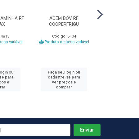
AMINHA RF
ACEM BOV RF
COSTELA BOV
AX
COOPERFRIGU
GRILL CG A
 4815
Código: 5104
Código: 1
eso variável
Produto de peso variável
Produto de peso
login ou
Faça seu login ou
Faça seu log
se para
cadastre-se para
cadastre-se 
ços e
ver preços e
ver preços
rar
comprar
comprar