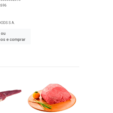
2696
ODS S A.
 ou
ços e comprar