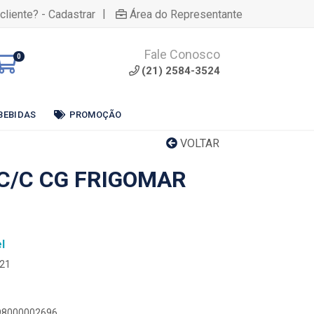
|
cliente? - Cadastrar
Área do Representante
Fale Conosco
0
(21) 2584-3524
BEBIDAS
PROMOÇÃO
VOLTAR
 C/C CG FRIGOMAR
l
R21
898000002696