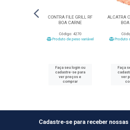
LA BOV MINGA
CONTRA FILE GRILL RF
ALCATRA C
LL CG ASTRA
BOA CARNE
BOA
ódigo: 107
Código: 4270
Códi
o de peso variável
Produto de peso variável
Produto d
 seu login ou
Faça seu login ou
Faça se
astre-se para
cadastre-se para
cadast
er preços e
ver preços e
ver 
comprar
comprar
co
Cadastre-se para receber nossas 