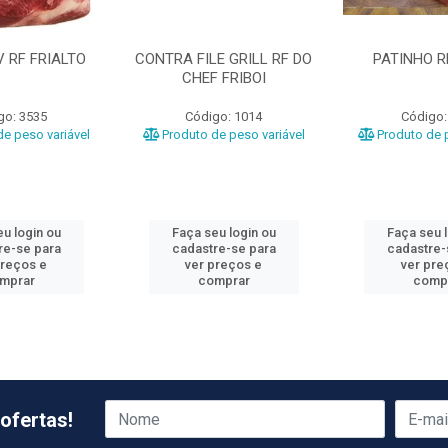
 RF FRIALTO
CONTRA FILE GRILL RF DO
PATINHO R
CHEF FRIBOI
go: 3535
Código: 1014
Código:
e peso variável
Produto de peso variável
Produto de p
u login ou
Faça seu login ou
Faça seu 
re-se para
cadastre-se para
cadastre-
preços e
ver preços e
ver pre
mprar
comprar
comp
ofertas!