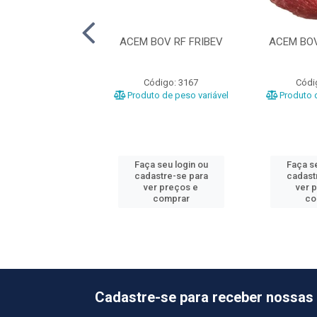
NHA BOV A RF
ACEM BOV RF FRIBEV
ACEM BOV
MATABOI
ódigo: 3613
Código: 3167
Códi
o de peso variável
Produto de peso variável
Produto d
 seu login ou
Faça seu login ou
Faça se
astre-se para
cadastre-se para
cadast
er preços e
ver preços e
ver 
comprar
comprar
co
Cadastre-se para receber nossas 