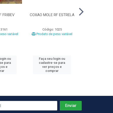
F FRIBEV
COXAO MOLE RF ESTRELA
PICANHA BOV
MATABO
 3161
Código: 1025
Código: 36
eso variável
Produto de peso variável
Produto de peso
login ou
Faça seu login ou
Faça seu log
se para
cadastre-se para
cadastre-se 
ços e
ver preços e
ver preços
rar
comprar
comprar