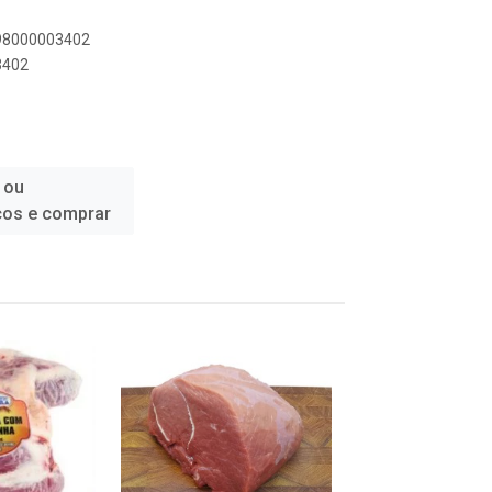
898000003402
3402
 ou
ços e comprar