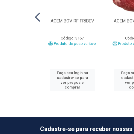
OLE RF ESTRELA
ACEM BOV RF FRIBEV
ACEM BOV
ódigo: 1025
Código: 3167
Códi
o de peso variável
Produto de peso variável
Produto d
 seu login ou
Faça seu login ou
Faça se
astre-se para
cadastre-se para
cadast
er preços e
ver preços e
ver 
comprar
comprar
co
Cadastre-se para receber nossas 