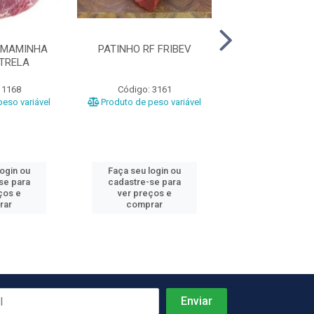
/MAMINHA
PATINHO RF FRIBEV
COXAO MOLE RF
TRELA
 1168
Código: 3161
Código: 10
eso variável
Produto de peso variável
Produto de peso
login ou
Faça seu login ou
Faça seu log
se para
cadastre-se para
cadastre-se 
ços e
ver preços e
ver preços
rar
comprar
comprar