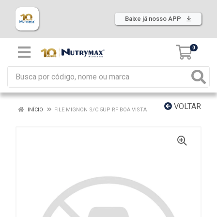
Baixe já nosso APP
0
VOLTAR
INÍCIO
FILE MIGNON S/C 5UP RF BOA VISTA