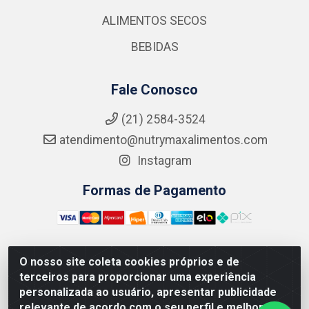
ALIMENTOS SECOS
BEBIDAS
Fale Conosco
(21) 2584-3524
atendimento@nutrymaxalimentos.com
Instagram
Formas de Pagamento
O nosso site coleta cookies próprios e de
NUTRY MAX COMÉRCIO DE PRODUTOS ALIMENTICIOS
terceiros para proporcionar uma experiência
LTDA - RUA DO FEIJÃO, 721 PENHA CIRCULAR/RJ -
personalizada ao usuário, apresentar publicidade
CNPJ: 15.796.122/0001-03
relevante de acordo com o seu perfil e melhorar a