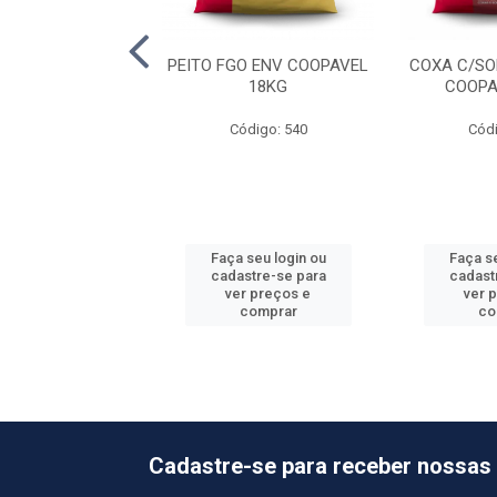
A DA ASA TEMP
PEITO FGO ENV COOPAVEL
COXA C/SO
ALE 18X1KG
18KG
COOPA
ódigo: 4632
Código: 540
Códi
 seu login ou
Faça seu login ou
Faça se
astre-se para
cadastre-se para
cadast
er preços e
ver preços e
ver 
comprar
comprar
co
Cadastre-se para receber nossas 