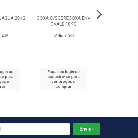
JAGUA 20KG
COXA C/SOBRECOXA ENV
COXINHA DA A
CVALE 18KG
CVALE 18X
: 405
Código: 393
Código: 46
login ou
Faça seu login ou
Faça seu log
se para
cadastre-se para
cadastre-se 
ços e
ver preços e
ver preços
rar
comprar
comprar