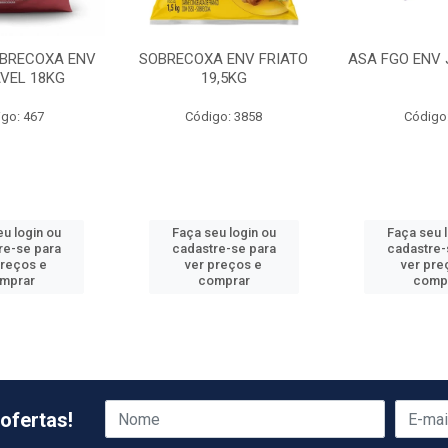
BRECOXA ENV
SOBRECOXA ENV FRIATO
ASA FGO ENV 
VEL 18KG
19,5KG
go: 467
Código: 3858
Código
u login ou
Faça seu login ou
Faça seu 
re-se para
cadastre-se para
cadastre-
preços e
ver preços e
ver pre
mprar
comprar
comp
ofertas!