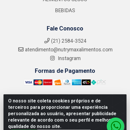
BEBIDAS
Fale Conosco
(21) 2584-3524
atendimento@nutrymaxalimentos.com
Instagram
Formas de Pagamento
O nosso site coleta cookies próprios e de
NUTRY MAX COMÉRCIO DE PRODUTOS ALIMENTICIOS
terceiros para proporcionar uma experiência
LTDA - RUA DO FEIJÃO, 721 PENHA CIRCULAR/RJ -
personalizada ao usuário, apresentar publicidade
CNPJ: 15.796.122/0001-03
relevante de acordo com o seu perfil e melhorar a
qualidade do nosso site.