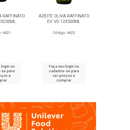
A RAFFINATO
AZEITE OLIVA RAFFINATO
AZEITE OLIV
2X250ML
EV VD 12X500ML
EV PET
: 6621
Código: 6622
Código
 login ou
Faça seu login ou
Faça seu 
-se para
cadastre-se para
cadastre
eços e
ver preços e
ver pr
prar
comprar
comp