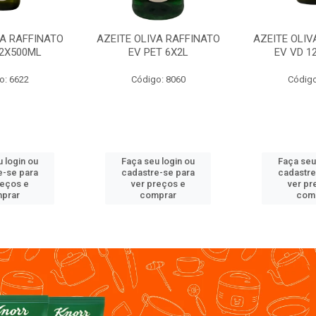
VA RAFFINATO
AZEITE OLIVA RAFFINATO
AZEITE OLIV
12X500ML
EV PET 6X2L
EV VD 1
o: 6622
Código: 8060
Código
 login ou
Faça seu login ou
Faça seu
e-se para
cadastre-se para
cadastre
reços e
ver preços e
ver pr
prar
comprar
com