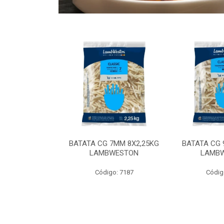
 9MM 6X2,5KG
BATATA CG 7MM 8X2,25KG
BATATA CG 
 LAMBWEST
LAMBWESTON
LAMB
o: 9035
Código: 7187
Códig