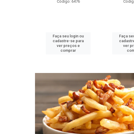
o: 6478
Código: 6476
Códig
u login ou
Faça seu login ou
Faça seu
e-se para
cadastre-se para
cadastr
reços e
ver preços e
ver p
mprar
comprar
com