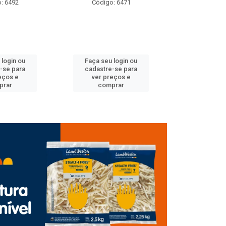
: 6492
Código: 6471
Código
 login ou
Faça seu login ou
Faça seu 
-se para
cadastre-se para
cadastre
eços e
ver preços e
ver pr
prar
comprar
comp