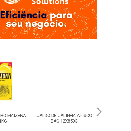
LHO MAIZENA
CALDO DE GALINHA ARISCO
MOLHO SHOYU
1KG
BAG 12X850G
12X