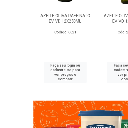
VA RAFFINATO
AZEITE OLIVA RAFFINATO
AZEITE OLI
ET 6X2L
EV VD 12X250ML
EV VD 
o: 8060
Código: 6621
Códig
u login ou
Faça seu login ou
Faça seu
e-se para
cadastre-se para
cadastr
reços e
ver preços e
ver p
mprar
comprar
com