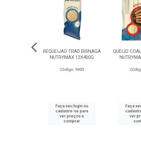
LA TRAD TP
REQUEIJAO TRAD BISNAGA
QUEIJO COA
LA PERDIGAO
NUTRYMAX 12X400G
NUTRYMA
o: 1393
Código: 9453
Códig
u login ou
Faça seu login ou
Faça seu
e-se para
cadastre-se para
cadastr
reços e
ver preços e
ver p
mprar
comprar
com