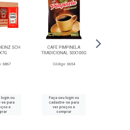
HEINZ SCH
CAFE PIMPINELA
MAIONESE 
X7G
TRADICIONAL 50X100G
DOYPACK
: 6867
Código: 6654
Código
 login ou
Faça seu login ou
Faça seu 
-se para
cadastre-se para
cadastre
eços e
ver preços e
ver pr
prar
comprar
comp