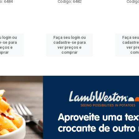
o: 6484
Código: 6482
Código
 login ou
Faça seu login ou
Faça seu
e-se para
cadastre-se para
cadastre
reços e
ver preços e
ver pr
prar
comprar
com