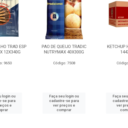
LHO TRAD ESP
PAO DE QUEIJO TRADIC
KETCHUP 
X 12X340G
NUTRYMAX 40X300G
144
o: 9650
Código: 7508
Código
 login ou
Faça seu login ou
Faça seu
e-se para
cadastre-se para
cadastre
reços e
ver preços e
ver pr
prar
comprar
com