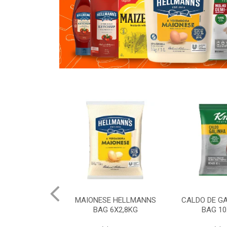
 HELLMANNS
MAIONESE HELLMANNS
CALDO DE G
K 12X1KG
BAG 6X2,8KG
BAG 10