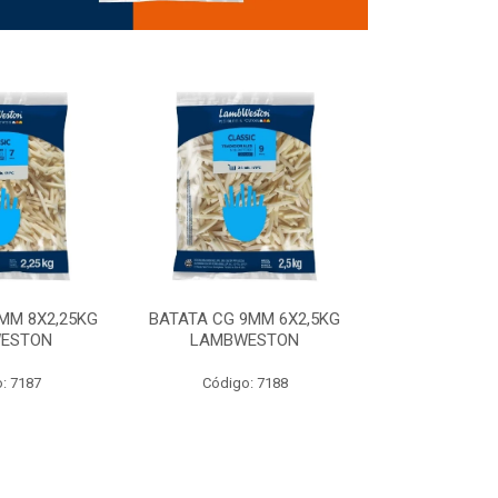
MM 8X2,25KG
BATATA CG 9MM 6X2,5KG
BATATA CG 9
ESTON
LAMBWESTON
STEALTH 
: 7187
Código: 7188
Código