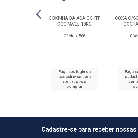
IO PEITO FGO BDJ
COXINHA DA ASA CG ITF
COXA C/S
EVO 12KG
COOPAVEL 18KG
COOPA
ódigo: 8297
Código: 506
Códi
 seu login ou
Faça seu login ou
Faça se
astre-se para
cadastre-se para
cadast
er preços e
ver preços e
ver 
comprar
comprar
co
Cadastre-se para receber nossas 