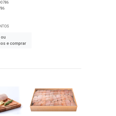
000786
786
ENTOS
 ou
ços e comprar