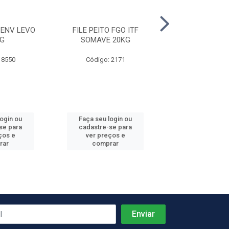
ENV LEVO
FILE PEITO FGO ITF
FILE MEIO PEITO
G
SOMAVE 20KG
LEVO 12
 8550
Código: 2171
Código: 82
login ou
Faça seu login ou
Faça seu log
se para
cadastre-se para
cadastre-se 
ços e
ver preços e
ver preços
rar
comprar
comprar