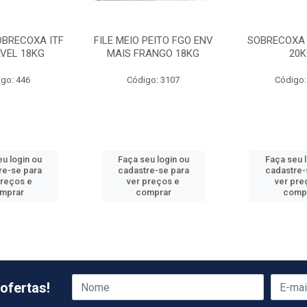
OBRECOXA ITF
FILE MEIO PEITO FGO ENV
SOBRECOXA 
VEL 18KG
MAIS FRANGO 18KG
20K
go: 446
Código: 3107
Código:
u login ou
Faça seu login ou
Faça seu 
re-se para
cadastre-se para
cadastre-
preços e
ver preços e
ver pre
mprar
comprar
comp
ofertas!