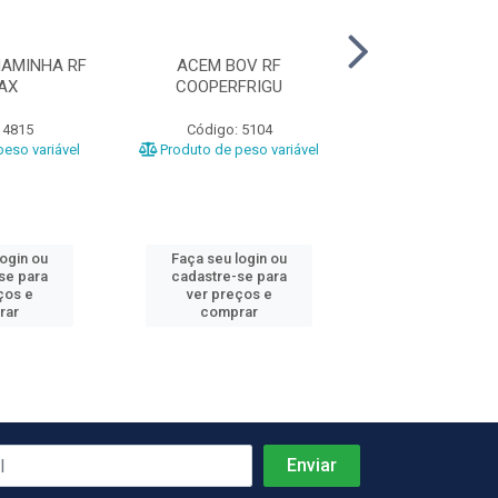
AMINHA RF
ACEM BOV RF
COSTELA BOV
AX
COOPERFRIGU
GRILL CG A
 4815
Código: 5104
Código: 1
eso variável
Produto de peso variável
Produto de peso
login ou
Faça seu login ou
Faça seu log
se para
cadastre-se para
cadastre-se 
ços e
ver preços e
ver preços
rar
comprar
comprar