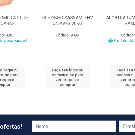
OMP GRILL RF
FILEZINHO SASSAMI ENV
ALCATRA C/M
 CARNE
UNIAVES 20KG
RAM
go: 4285
Código: 9099
Código:
e peso variável
Produto de p
u login ou
Faça seu login ou
Faça seu 
re-se para
cadastre-se para
cadastre-
preços e
ver preços e
ver pre
mprar
comprar
comp
ofertas!