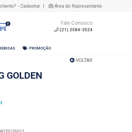
|
cliente? - Cadastrar
Área do Representante
Fale Conosco
0
(21) 2584-3524
BEBIDAS
PROMOÇÃO
VOLTAR
G GOLDEN
l
908235135012