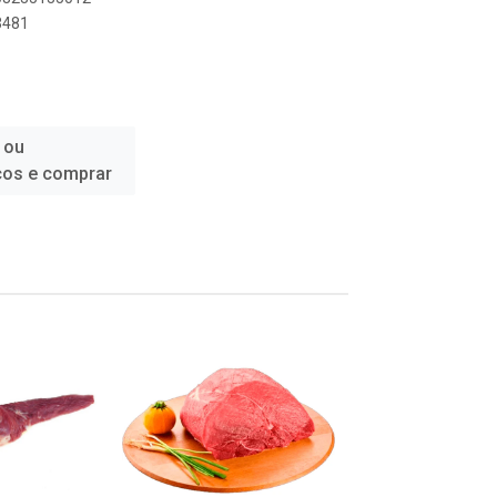
3481
 ou
ços e comprar