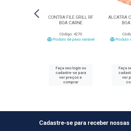
LA BOV MINGA
CONTRA FILE GRILL RF
ALCATRA C
LL CG ASTRA
BOA CARNE
BOA
ódigo: 107
Código: 4270
Códi
o de peso variável
Produto de peso variável
Produto d
 seu login ou
Faça seu login ou
Faça se
astre-se para
cadastre-se para
cadast
er preços e
ver preços e
ver 
comprar
comprar
co
Cadastre-se para receber nossas 