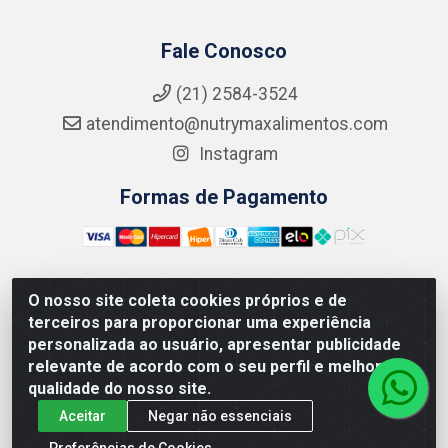
Fale Conosco
(21) 2584-3524
atendimento@nutrymaxalimentos.com
Instagram
Formas de Pagamento
O nosso site coleta cookies próprios e de
NUTRY MAX COMÉRCIO DE PRODUTOS ALIMENTICIOS
terceiros para proporcionar uma experiência
LTDA - RUA DO FEIJÃO, 721 PENHA CIRCULAR/RJ -
personalizada ao usuário, apresentar publicidade
CNPJ: 15.796.122/0001-03
relevante de acordo com o seu perfil e melhorar a
qualidade do nosso site.
Aceitar
Negar não essenciais
Preferências de Cookies