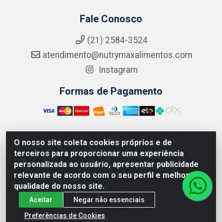
Fale Conosco
(21) 2584-3524
atendimento@nutrymaxalimentos.com
Instagram
Formas de Pagamento
O nosso site coleta cookies próprios e de
NUTRY MAX COMÉRCIO DE PRODUTOS ALIMENTICIOS
terceiros para proporcionar uma experiência
LTDA - RUA DO FEIJÃO, 721 PENHA CIRCULAR/RJ -
personalizada ao usuário, apresentar publicidade
CNPJ: 15.796.122/0001-03
relevante de acordo com o seu perfil e melhorar a
qualidade do nosso site.
Aceitar
Negar não essenciais
Preferências de Cookies