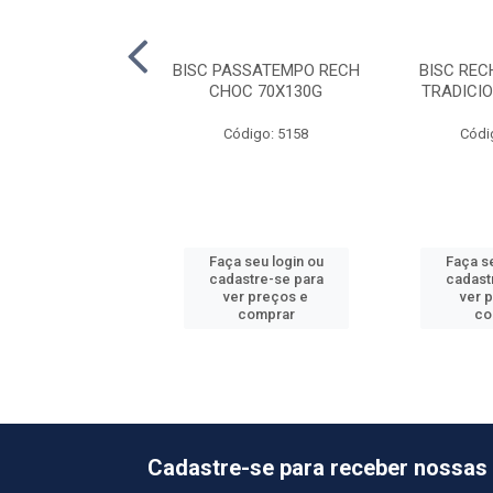
CH BONO DOCE DE
BISC PASSATEMPO RECH
BISC RE
ITE 66X90G
CHOC 70X130G
TRADICI
ódigo: 5168
Código: 5158
Códi
 seu login ou
Faça seu login ou
Faça se
astre-se para
cadastre-se para
cadast
er preços e
ver preços e
ver 
comprar
comprar
co
Cadastre-se para receber nossas 