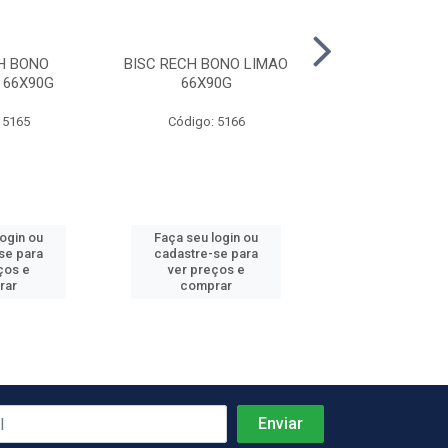
H BONO
BISC RECH BONO LIMAO
BISC RECH BONO
 66X90G
66X90G
LEITE 66X
 5165
Código: 5166
Código: 51
login ou
Faça seu login ou
Faça seu log
se para
cadastre-se para
cadastre-se 
ços e
ver preços e
ver preços
rar
comprar
comprar