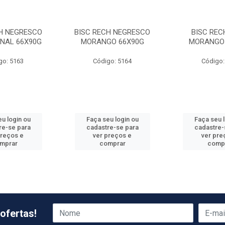
CH NEGRESCO
BISC RECH NEGRESCO
BISC REC
ONAL 66X90G
MORANGO 66X90G
MORANGO
go: 5163
Código: 5164
Código:
u login ou
Faça seu login ou
Faça seu 
re-se para
cadastre-se para
cadastre-
preços e
ver preços e
ver pre
mprar
comprar
comp
ofertas!