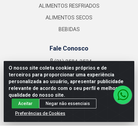
ALIMENTOS RESFRIADOS
ALIMENTOS SECOS
BEBIDAS
Fale Conosco
(21) 2584-3524
O nosso site coleta cookies próprios e de
atendimento@nutrymaxalimentos.com
terceiros para proporcionar uma experiência
Instagram
personalizada ao usuário, apresentar publicidade
relevante de acordo com o seu perfil e melhorar a
Formas de Pagamento
qualidade do nosso site.
Aceitar
Negar não essenciais
Preferências de Cookies
NUTRY MAX COMÉRCIO DE PRODUTOS ALIMENTICIOS
LTDA - RUA DO FEIJÃO, 721 PENHA CIRCULAR/RJ -