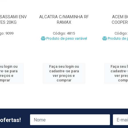
 SASSAMI ENV
ALCATRA C/MAMINHA RF
ACEM B
VES 20KG
RAMAX
COOPER
go: 9099
Código: 4815
Código:
Produto de peso variável
Produto de p
u login ou
Faça seu login ou
Faça seu 
re-se para
cadastre-se para
cadastre-
preços e
ver preços e
ver pre
mprar
comprar
comp
ofertas!