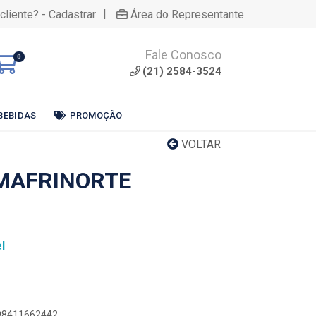
|
cliente? - Cadastrar
Área do Representante
Fale Conosco
0
(21) 2584-3524
BEBIDAS
PROMOÇÃO
VOLTAR
MAFRINORTE
l
898411662442