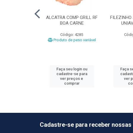
O RF BOA CARNE
ALCATRA COMP GRILL RF
FILEZINHO
BOA CARNE
UNIA
ódigo: 4292
Código: 4285
Códi
o de peso variável
Produto de peso variável
 seu login ou
Faça seu login ou
Faça se
astre-se para
cadastre-se para
cadast
er preços e
ver preços e
ver 
comprar
comprar
co
Cadastre-se para receber nossas 