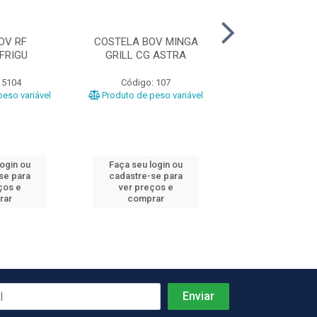
OV RF
COSTELA BOV MINGA
LAGARTO RF BO
FRIGU
GRILL CG ASTRA
 5104
Código: 107
Código: 42
eso variável
Produto de peso variável
Produto de peso
login ou
Faça seu login ou
Faça seu log
se para
cadastre-se para
cadastre-se 
ços e
ver preços e
ver preços
rar
comprar
comprar