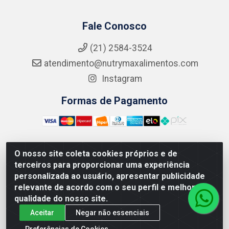
Fale Conosco
(21) 2584-3524
atendimento@nutrymaxalimentos.com
Instagram
Formas de Pagamento
O nosso site coleta cookies próprios e de
NUTRY MAX COMÉRCIO DE PRODUTOS ALIMENTICIOS
terceiros para proporcionar uma experiência
LTDA - RUA DO FEIJÃO, 721 PENHA CIRCULAR/RJ -
personalizada ao usuário, apresentar publicidade
CNPJ: 15.796.122/0001-03
relevante de acordo com o seu perfil e melhorar a
qualidade do nosso site.
Aceitar
Negar não essenciais
Preferências de Cookies