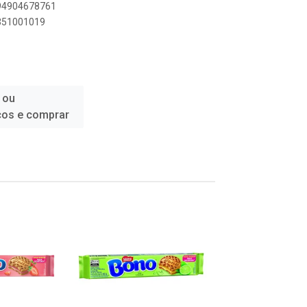
894904678761
4351001019
 ou
ços e comprar