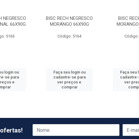
CH NEGRESCO
BISC RECH NEGRESCO
BISC REC
ONAL 66X90G
MORANGO 66X90G
MORANGO
go: 5163
Código: 5164
Código:
u login ou
Faça seu login ou
Faça seu 
re-se para
cadastre-se para
cadastre-
preços e
ver preços e
ver pre
mprar
comprar
comp
ofertas!