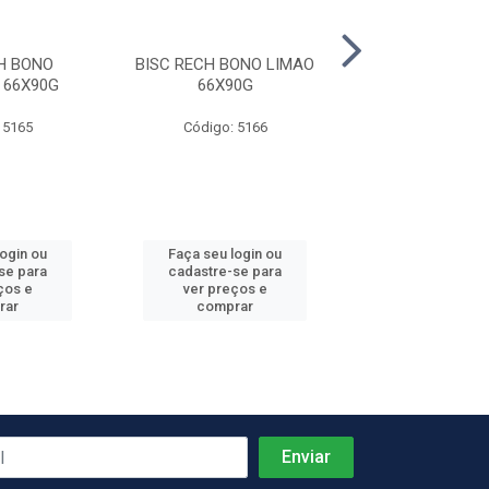
H BONO
BISC RECH BONO LIMAO
BISC RECH BONO
 66X90G
66X90G
LEITE 66X
 5165
Código: 5166
Código: 51
login ou
Faça seu login ou
Faça seu log
se para
cadastre-se para
cadastre-se 
ços e
ver preços e
ver preços
rar
comprar
comprar