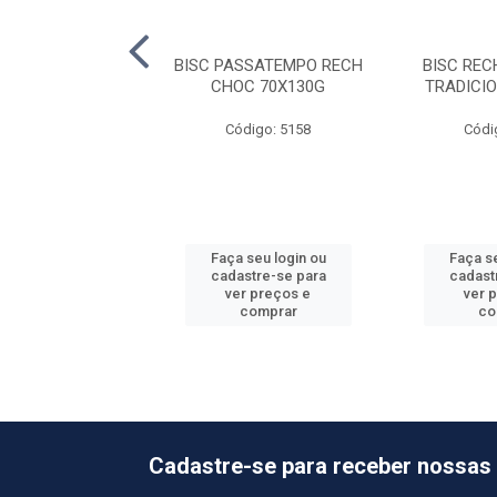
CH BONO DOCE DE
BISC PASSATEMPO RECH
BISC RE
ITE 66X90G
CHOC 70X130G
TRADICI
ódigo: 5168
Código: 5158
Códi
 seu login ou
Faça seu login ou
Faça se
astre-se para
cadastre-se para
cadast
er preços e
ver preços e
ver 
comprar
comprar
co
Cadastre-se para receber nossas 