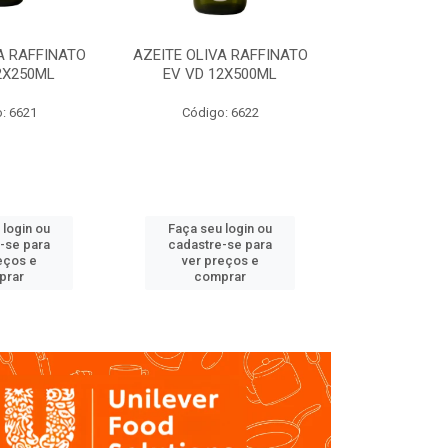
A RAFFINATO
AZEITE OLIVA RAFFINATO
AZEITE OLIV
2X250ML
EV VD 12X500ML
EV PET
: 6621
Código: 6622
Código
 login ou
Faça seu login ou
Faça seu 
-se para
cadastre-se para
cadastre
eços e
ver preços e
ver pr
prar
comprar
comp