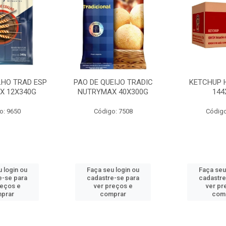
LHO TRAD ESP
PAO DE QUEIJO TRADIC
KETCHUP 
X 12X340G
NUTRYMAX 40X300G
144
o: 9650
Código: 7508
Código
 login ou
Faça seu login ou
Faça seu
e-se para
cadastre-se para
cadastre
reços e
ver preços e
ver pr
prar
comprar
com