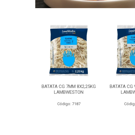
 9MM 6X2,5KG
BATATA CG 7MM 8X2,25KG
BATATA CG 
 LAMBWEST
LAMBWESTON
LAMB
o: 9035
Código: 7187
Códig