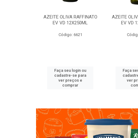
VA RAFFINATO
AZEITE OLIVA RAFFINATO
AZEITE OLI
ET 6X2L
EV VD 12X250ML
EV VD 
o: 8060
Código: 6621
Códig
u login ou
Faça seu login ou
Faça seu
e-se para
cadastre-se para
cadastr
reços e
ver preços e
ver p
mprar
comprar
com