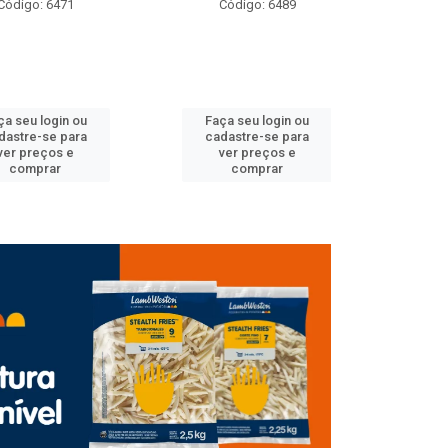
: 6471
Código: 6489
Código
 login ou
Faça seu login ou
Faça seu 
-se para
cadastre-se para
cadastre
eços e
ver preços e
ver pr
prar
comprar
comp