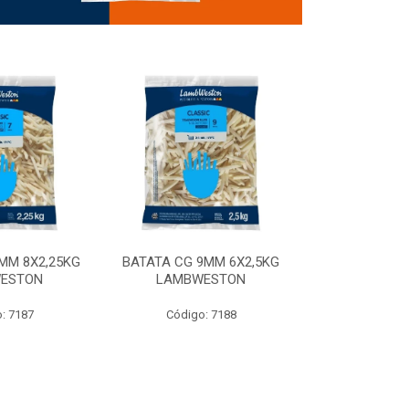
MM 8X2,25KG
BATATA CG 9MM 6X2,5KG
BATATA CG 9
ESTON
LAMBWESTON
STEALTH 
: 7187
Código: 7188
Código