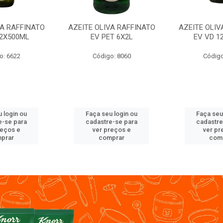
VA RAFFINATO
AZEITE OLIVA RAFFINATO
AZEITE OLIV
12X500ML
EV PET 6X2L
EV VD 1
o: 6622
Código: 8060
Código
 login ou
Faça seu login ou
Faça seu
e-se para
cadastre-se para
cadastre
reços e
ver preços e
ver pr
prar
comprar
com