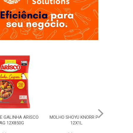
LINHA ARISCO
MOLHO SHOYU KNORR PET
BARBECUE 
2X850G
12X1L
DOYPACK 1