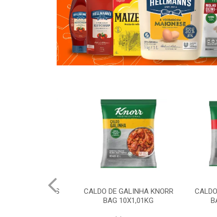
 HELLMANNS
CALDO DE GALINHA KNORR
CALDO DE 
6X2,8KG
BAG 10X1,01KG
BAG 10