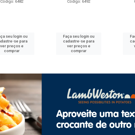
o: 6482
Código: 6492
Código
 login ou
Faça seu login ou
Faça seu
e-se para
cadastre-se para
cadastre
reços e
ver preços e
ver pr
prar
comprar
com