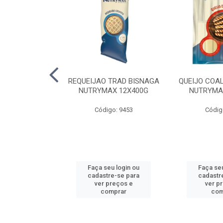
LA TRAD TP
REQUEIJAO TRAD BISNAGA
QUEIJO COA
LA PERDIGAO
NUTRYMAX 12X400G
NUTRYMA
o: 1393
Código: 9453
Códig
u login ou
Faça seu login ou
Faça seu
e-se para
cadastre-se para
cadastr
reços e
ver preços e
ver p
mprar
comprar
com