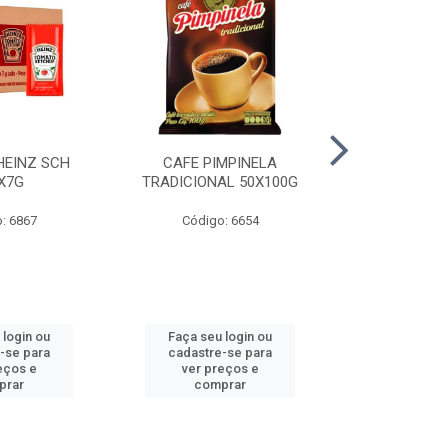
HEINZ SCH
CAFE PIMPINELA
CREME LEITE 
X7G
TRADICIONAL 50X100G
TP 15% 1
: 6867
Código: 6654
Código
 login ou
Faça seu login ou
Faça seu 
-se para
cadastre-se para
cadastre
eços e
ver preços e
ver pr
prar
comprar
comp