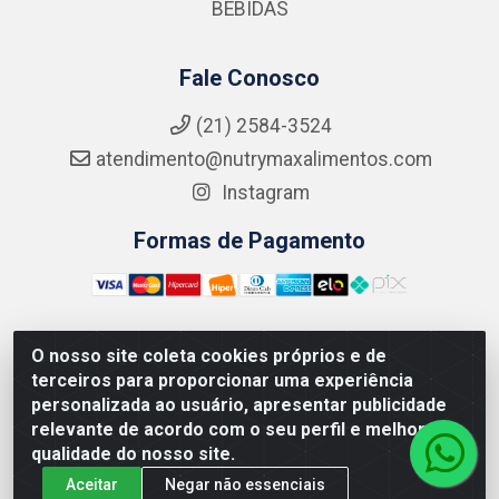
BEBIDAS
Fale Conosco
(21) 2584-3524
atendimento@nutrymaxalimentos.com
Instagram
Formas de Pagamento
O nosso site coleta cookies próprios e de
NUTRY MAX COMÉRCIO DE PRODUTOS ALIMENTICIOS
terceiros para proporcionar uma experiência
LTDA - RUA DO FEIJÃO, 721 PENHA CIRCULAR/RJ -
personalizada ao usuário, apresentar publicidade
CNPJ: 15.796.122/0001-03
relevante de acordo com o seu perfil e melhorar a
qualidade do nosso site.
Aceitar
Negar não essenciais