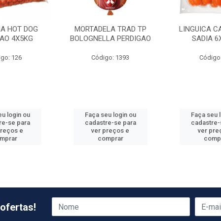
HA HOT DOG
MORTADELA TRAD TP
LINGUICA C
GAO 4X5KG
BOLOGNELLA PERDIGAO
SADIA 6
go: 126
Código: 1393
Código
u login ou
Faça seu login ou
Faça seu 
re-se para
cadastre-se para
cadastre-
preços e
ver preços e
ver pre
mprar
comprar
comp
ofertas!