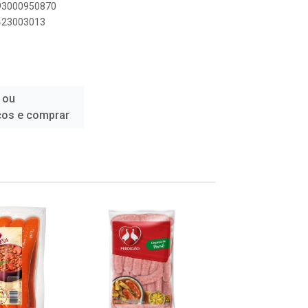
893000950870
6423003013
 ou
ços e comprar