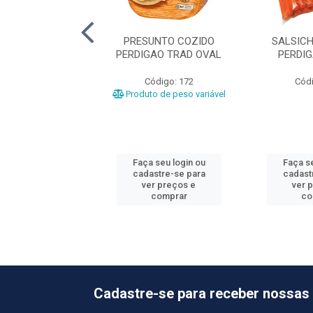
UNTO COZIDO
PRESUNTO COZIDO
SALSIC
NDE +-6,8KG
PERDIGAO TRAD OVAL
PERDI
ódigo: 477
Código: 172
Códi
o de peso variável
Produto de peso variável
 seu login ou
Faça seu login ou
Faça se
astre-se para
cadastre-se para
cadast
er preços e
ver preços e
ver 
comprar
comprar
co
Cadastre-se para receber nossas 