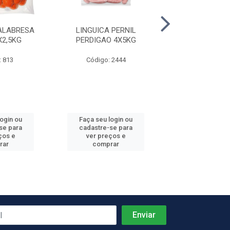
ALABRESA
LINGUICA PERNIL
PRESUNTO C
X2,5KG
PERDIGAO 4X5KG
REZENDE +-
: 813
Código: 2444
Código: 4
Produto de peso
login ou
Faça seu login ou
Faça seu log
se para
cadastre-se para
cadastre-se 
ços e
ver preços e
ver preços
rar
comprar
comprar