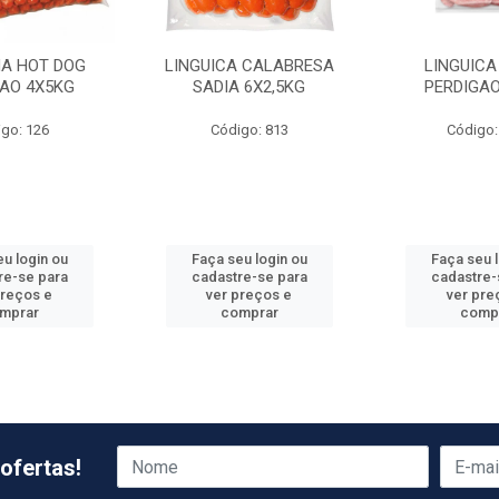
HA HOT DOG
LINGUICA CALABRESA
LINGUICA
GAO 4X5KG
SADIA 6X2,5KG
PERDIGAO
go: 126
Código: 813
Código:
u login ou
Faça seu login ou
Faça seu 
re-se para
cadastre-se para
cadastre-
preços e
ver preços e
ver pre
mprar
comprar
comp
ofertas!