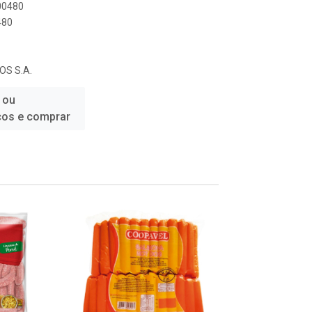
000480
480
S S.A.
 ou
ços e comprar