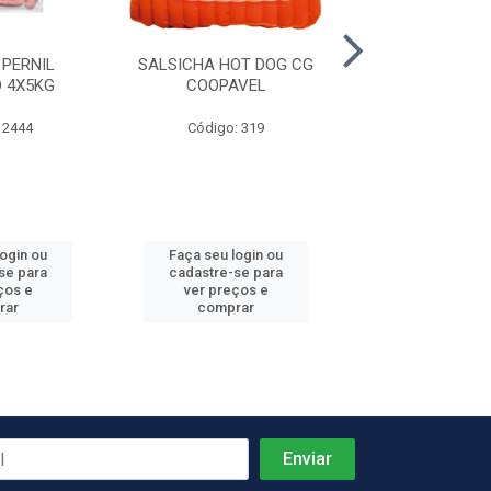
 PERNIL
SALSICHA HOT DOG CG
PRESUNTO C
 4X5KG
COOPAVEL
REZENDE +-
 2444
Código: 319
Código: 4
Produto de peso
login ou
Faça seu login ou
Faça seu log
se para
cadastre-se para
cadastre-se 
ços e
ver preços e
ver preços
rar
comprar
comprar