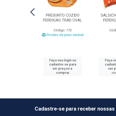
UNTO COZIDO
PRESUNTO COZIDO
SALSIC
NDE +-6,8KG
PERDIGAO TRAD OVAL
PERDI
ódigo: 477
Código: 172
Códi
o de peso variável
Produto de peso variável
 seu login ou
Faça seu login ou
Faça se
astre-se para
cadastre-se para
cadast
er preços e
ver preços e
ver 
comprar
comprar
co
Cadastre-se para receber nossas 