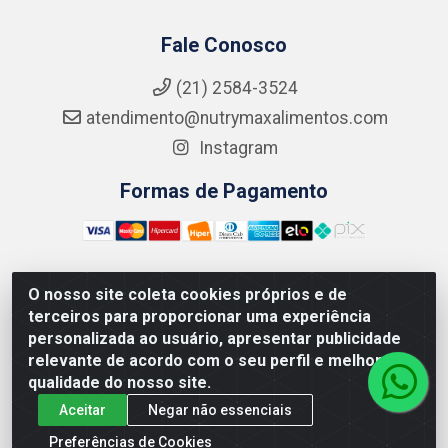
Fale Conosco
(21) 2584-3524
atendimento@nutrymaxalimentos.com
Instagram
Formas de Pagamento
O nosso site coleta cookies próprios e de
NUTRY MAX COMÉRCIO DE PRODUTOS ALIMENTICIOS
terceiros para proporcionar uma experiência
LTDA - RUA DO FEIJÃO, 721 PENHA CIRCULAR/RJ -
personalizada ao usuário, apresentar publicidade
CNPJ: 15.796.122/0001-03
relevante de acordo com o seu perfil e melhorar a
qualidade do nosso site.
Aceitar
Negar não essenciais
Preferências de Cookies