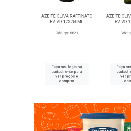
VA RAFFINATO
AZEITE OLIVA RAFFINATO
AZEITE OLI
ET 6X2L
EV VD 12X250ML
EV VD 
o: 8060
Código: 6621
Códig
u login ou
Faça seu login ou
Faça seu
e-se para
cadastre-se para
cadastr
reços e
ver preços e
ver p
mprar
comprar
com