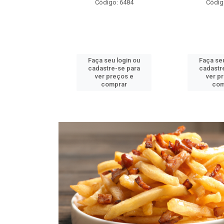
76
Código: 6484
Código: 64
n ou
Faça seu login ou
Faça seu logi
para
cadastre-se para
cadastre-se 
 e
ver preços e
ver preços
comprar
comprar