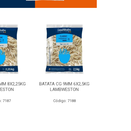
MM 8X2,25KG
BATATA CG 9MM 6X2,5KG
BATATA CG 9
ESTON
LAMBWESTON
STEALTH 
: 7187
Código: 7188
Código