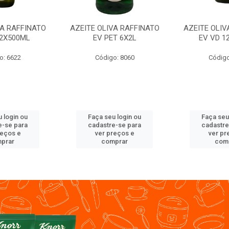
VA RAFFINATO
AZEITE OLIVA RAFFINATO
AZEITE OLIV
12X500ML
EV PET 6X2L
EV VD 1
o: 6622
Código: 8060
Código
 login ou
Faça seu login ou
Faça seu
e-se para
cadastre-se para
cadastre
reços e
ver preços e
ver pr
prar
comprar
com