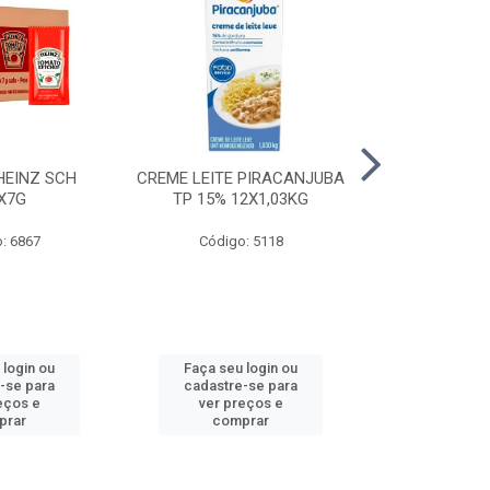
HEINZ SCH
CREME LEITE PIRACANJUBA
CREME LEITE
X7G
TP 15% 12X1,03KG
15% 24
: 6867
Código: 5118
Código
 login ou
Faça seu login ou
Faça seu 
-se para
cadastre-se para
cadastre
eços e
ver preços e
ver pr
prar
comprar
comp