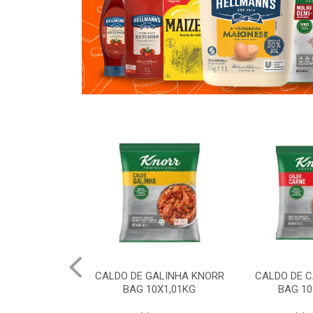
LMANNS
CALDO DE GALINHA KNORR
CALDO DE CARN
8KG
BAG 10X1,01KG
BAG 10X1,0