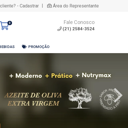
|
cliente? - Cadastrar
Área do Representante
Fale Conosco
0
(21) 2584-3524
BEBIDAS
PROMOÇÃO