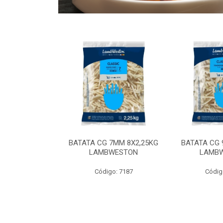
 9MM 6X2,5KG
BATATA CG 7MM 8X2,25KG
BATATA CG 
 LAMBWEST
LAMBWESTON
LAMB
o: 9035
Código: 7187
Códig