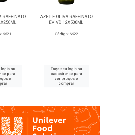
A RAFFINATO
AZEITE OLIVA RAFFINATO
AZEITE OLIV
2X250ML
EV VD 12X500ML
EV PET
: 6621
Código: 6622
Código
 login ou
Faça seu login ou
Faça seu 
-se para
cadastre-se para
cadastre
eços e
ver preços e
ver pr
prar
comprar
comp