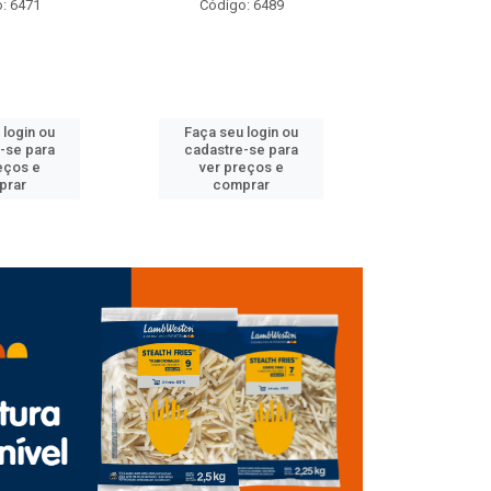
1
Código: 6489
Código: 6614
 ou
Faça seu login ou
Faça seu login 
ara
cadastre-se para
cadastre-se pa
e
ver preços e
ver preços e
comprar
comprar