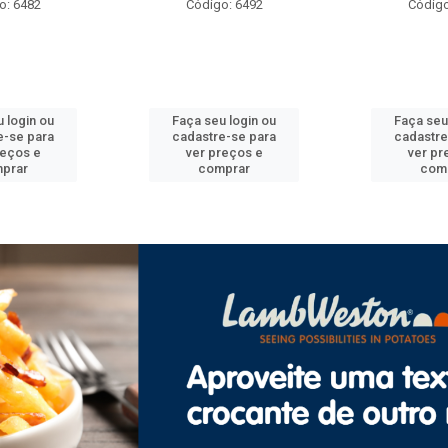
82
Código: 6492
Código: 647
n ou
Faça seu login ou
Faça seu login
para
cadastre-se para
cadastre-se p
 e
ver preços e
ver preços 
comprar
comprar