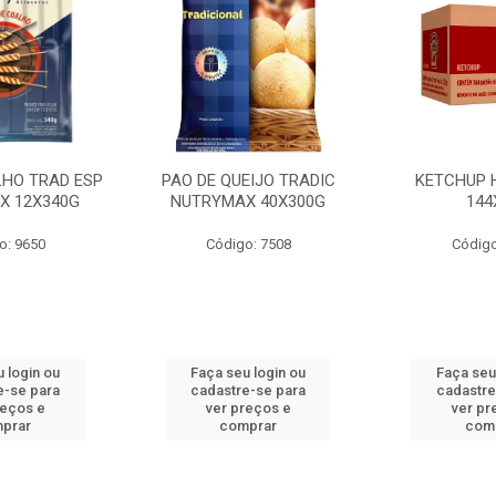
LHO TRAD ESP
PAO DE QUEIJO TRADIC
KETCHUP 
X 12X340G
NUTRYMAX 40X300G
144
o: 9650
Código: 7508
Código
 login ou
Faça seu login ou
Faça seu
e-se para
cadastre-se para
cadastre
reços e
ver preços e
ver pr
prar
comprar
com