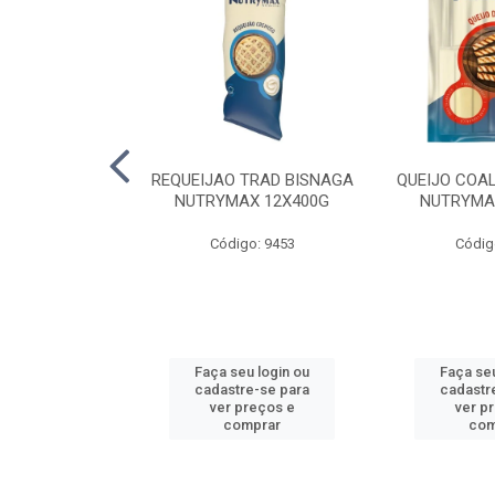
 HELLMANNS
REQUEIJAO TRAD BISNAGA
QUEIJO COA
K 12X1KG
NUTRYMAX 12X400G
NUTRYMA
o: 6478
Código: 9453
Códig
u login ou
Faça seu login ou
Faça seu
e-se para
cadastre-se para
cadastr
reços e
ver preços e
ver p
mprar
comprar
com