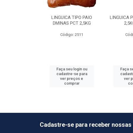
A PAIO SEARA PC
LINGUICA TIPO PAIO
LINGUICA 
,5KG 10KG
DMINAS PCT 2,5KG
2,5
ódigo: 483
Código: 2511
Códi
 seu login ou
Faça seu login ou
Faça se
astre-se para
cadastre-se para
cadast
er preços e
ver preços e
ver 
comprar
comprar
co
Cadastre-se para receber nossas 