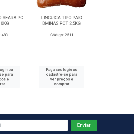
O SEARA PC
LINGUICA TIPO PAIO
LINGUICA PAIO 
10KG
DMINAS PCT 2,5KG
2,5KG 10
: 483
Código: 2511
Código: 4
login ou
Faça seu login ou
Faça seu log
se para
cadastre-se para
cadastre-se 
ços e
ver preços e
ver preços
rar
comprar
comprar