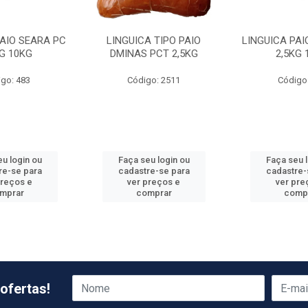
PAIO SEARA PC
LINGUICA TIPO PAIO
LINGUICA PAI
KG 10KG
DMINAS PCT 2,5KG
2,5KG 
go: 483
Código: 2511
Código
u login ou
Faça seu login ou
Faça seu 
re-se para
cadastre-se para
cadastre-
preços e
ver preços e
ver pre
mprar
comprar
comp
ofertas!