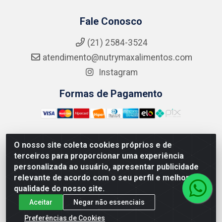
Fale Conosco
(21) 2584-3524
atendimento@nutrymaxalimentos.com
Instagram
Formas de Pagamento
O nosso site coleta cookies próprios e de
NUTRY MAX COMÉRCIO DE PRODUTOS ALIMENTICIOS
terceiros para proporcionar uma experiência
LTDA - RUA DO FEIJÃO, 721 PENHA CIRCULAR/RJ -
personalizada ao usuário, apresentar publicidade
CNPJ: 15.796.122/0001-03
relevante de acordo com o seu perfil e melhorar a
qualidade do nosso site.
Aceitar
Negar não essenciais
Preferências de Cookies