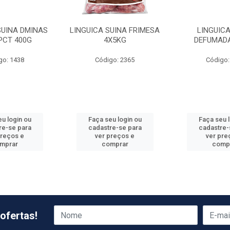
SUINA DMINAS
LINGUICA SUINA FRIMESA
LINGUICA
 PCT 400G
4X5KG
DEFUMADA
go: 1438
Código: 2365
Código:
u login ou
Faça seu login ou
Faça seu 
re-se para
cadastre-se para
cadastre-
preços e
ver preços e
ver pre
mprar
comprar
comp
ofertas!