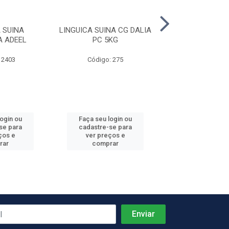
 SUINA
LINGUICA SUINA CG DALIA
LINGUICA CHU
 ADEEL
PC 5KG
MISTA MARQUES
 2403
Código: 275
Código: 29
login ou
Faça seu login ou
Faça seu log
se para
cadastre-se para
cadastre-se 
ços e
ver preços e
ver preços
rar
comprar
comprar