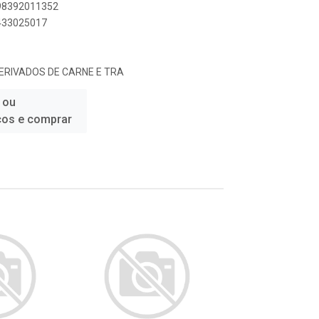
898392011352
1433025017
ERIVADOS DE CARNE E TRA
 ou
ços e comprar