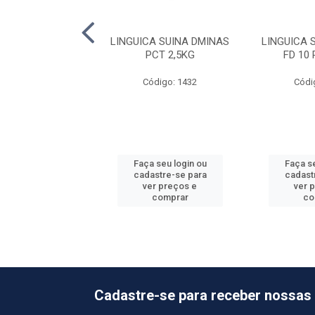
ICA CHURRASCO
LINGUICA SUINA DMINAS
LINGUICA 
MARQUESA 5X5KG
PCT 2,5KG
FD 10
ódigo: 2930
Código: 1432
Códi
 seu login ou
Faça seu login ou
Faça se
astre-se para
cadastre-se para
cadast
er preços e
ver preços e
ver 
comprar
comprar
co
Cadastre-se para receber nossas 